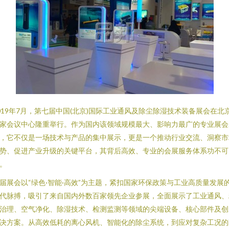
019年7月，第七届中国(北京)国际工业通风及除尘除湿技术装备展会在北
家会议中心隆重举行。作为国内该领域规模最大、影响力最广的专业展会
，它不仅是一场技术与产品的集中展示，更是一个推动行业交流、洞察市
势、促进产业升级的关键平台，其背后高效、专业的会展服务体系功不可
。
届展会以“绿色·智能·高效”为主题，紧扣国家环保政策与工业高质量发展
代脉搏，吸引了来自国内外数百家领先企业参展，全面展示了工业通风、
治理、空气净化、除湿技术、检测监测等领域的尖端设备、核心部件及创
决方案。从高效低耗的离心风机、智能化的除尘系统，到应对复杂工况的