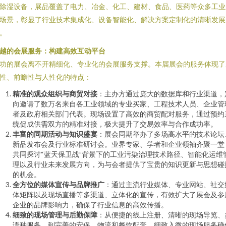
除湿设备，展品覆盖了电力、冶金、化工、建材、食品、医药等众多工业
场景，彰显了行业技术集成化、设备智能化、解决方案定制化的清晰发展
。
越的会展服务：构建高效互动平台
功的展会离不开精细化、专业化的会展服务支撑。本届展会的服务体现了
性、前瞻性与人性化的特点：
精准的观众组织与商贸对接
：主办方通过庞大的数据库和行业渠道，
向邀请了数万名来自各工业领域的专业买家、工程技术人员、企业管
者及政府相关部门代表。现场设置了高效的商贸配对服务，通过预约
统促成供需双方的精准对接，极大提升了交易效率与合作成功率。
丰富的同期活动与知识盛宴
：展会同期举办了多场高水平的技术论坛
新品发布会及行业标准研讨会。业界专家、学者和企业领袖齐聚一堂
共同探讨“蓝天保卫战”背景下的工业污染治理技术路径、智能化运维
理以及行业未来发展方向，为与会者提供了宝贵的知识更新与思想碰
的机会。
全方位的媒体宣传与品牌推广
：通过主流行业媒体、专业网站、社交
体矩阵以及现场直播等多渠道、立体化的宣传，有效扩大了展会及参
企业的品牌影响力，确保了行业信息的高效传播。
细致的现场管理与后勤保障
：从便捷的线上注册、清晰的现场导览、
语种服务，到完善的安保、物流和餐饮配套，细致入微的现场服务确