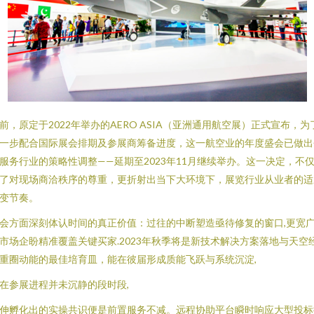
前，原定于2022年举办的AERO ASIA（亚洲通用航空展）正式宣布，为
一步配合国际展会排期及参展商筹备进度，这一航空业的年度盛会已做出
服务行业的策略性调整——延期至2023年11月继续举办。这一决定，不
了对现场商洽秩序的尊重，更折射出当下大环境下，展览行业从业者的适
变节奏。
会方面深刻体认时间的真正价值：过往的中断塑造亟待修复的窗口,更宽
市场企盼精准覆盖关键买家.2023年秋季将是新技术解决方案落地与天空
重圈动能的最佳培育皿，能在彼届形成质能飞跃与系统沉淀,
在参展进程并未沉静的段时段,
伸孵化出的实操共识便是前置服务不减。远程协助平台瞬时响应大型投标